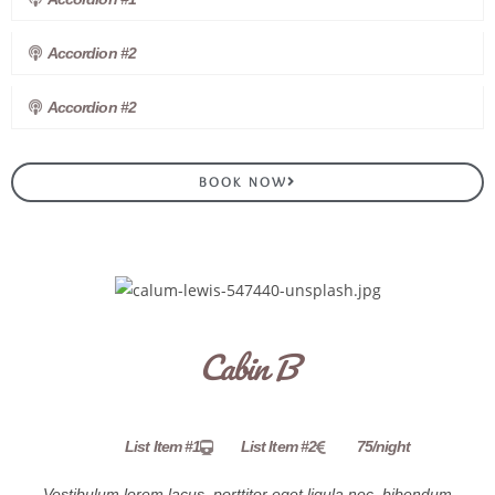
Accordion #2
Accordion #2
BOOK NOW
Cabin B
List Item #1
List Item #2
75/night
Vestibulum lorem lacus, porttitor eget ligula nec, bibendum