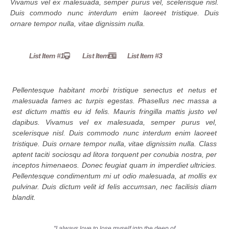
Vivamus vel ex malesuada, semper purus vel, scelerisque nisl.
Duis commodo nunc interdum enim laoreet tristique. Duis
ornare tempor nulla, vitae dignissim nulla.
List Item #1
List Item
List Item #3
Pellentesque habitant morbi tristique senectus et netus et
malesuada fames ac turpis egestas. Phasellus nec massa a
est dictum mattis eu id felis. Mauris fringilla mattis justo vel
dapibus. Vivamus vel ex malesuada, semper purus vel,
scelerisque nisl. Duis commodo nunc interdum enim laoreet
tristique. Duis ornare tempor nulla, vitae dignissim nulla. Class
aptent taciti sociosqu ad litora torquent per conubia nostra, per
inceptos himenaeos. Donec feugiat quam in imperdiet ultricies.
Pellentesque condimentum mi ut odio malesuada, at mollis ex
pulvinar. Duis dictum velit id felis accumsan, nec facilisis diam
blandit.
"I always love to lose myself into the deep of