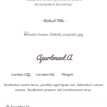
the tranquility in the morning"
- Richard Mile -
Apartment A
List Item #1
List Item #2
75/night
Vestibulum lorem lacus, porttitor eget ligula nec, bibendum rutrum
massa. Vestibulum pretium nisl condimentum eros.
Accordion #1