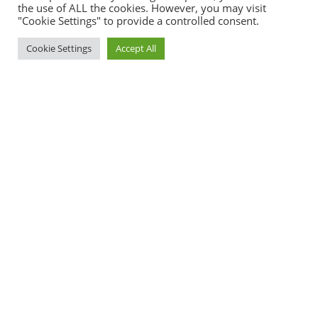
the use of ALL the cookies. However, you may visit
Do you handle Wills?
"Cookie Settings" to provide a controlled consent.
Lorem ipsum dolor sit amet, consectetur adipisicing
Cookie Settings
Accept All
elit, sed do eiusmod tempor incididunt ut labore et
dolore magna aliqua.
Have Problems But
Can't Consult Anyone?
(123) 456 7890
FREE CONSULTATION