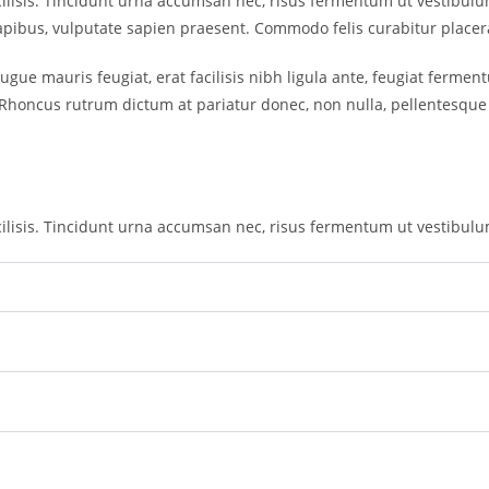
cilisis. Tincidunt urna accumsan nec, risus fermentum ut vestibulu
dapibus, vulputate sapien praesent. Commodo felis curabitur placerat
ue mauris feugiat, erat facilisis nibh ligula ante, feugiat ferment
Rhoncus rutrum dictum at pariatur donec, non nulla, pellentesque
acilisis. Tincidunt urna accumsan nec, risus fermentum ut vestibul