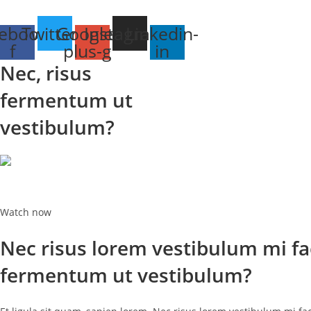
ebook-
Twitter
Google-
Instagram
Linkedin-
f
plus-g
in
Nec, risus
fermentum ut
vestibulum?
Watch now
Nec risus lorem vestibulum mi fac
fermentum ut vestibulum?