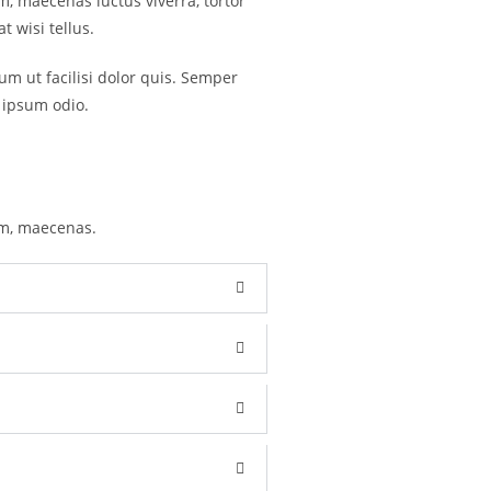
m, maecenas luctus viverra, tortor
 wisi tellus.
um ut facilisi dolor quis. Semper
 ipsum odio.
um, maecenas.