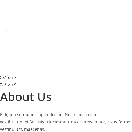
Skip
to
content
Σελίδα 7
Σελίδα 9
About Us
Et ligula sit quam, sapien lorem. Nec risus lorem
vestibulum mi facilisis. Tincidunt urna accumsan nec, risus ferme
vestibulum, maecenas.