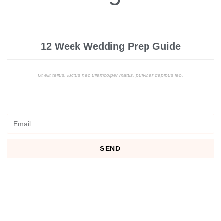
12 Week Wedding Prep Guide
Ut elit tellus, luctus nec ullamcorper mattis, pulvinar dapibus leo.
SEND