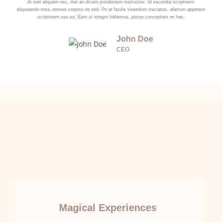
At stet aliquam nec, mei an dicam posidonium instructior. Id iracundia scriptorem
disputando mea, omnes corpora ne sed. Pri at facilis vivendum tractatos, alienum appetere
scriptorem usu ex. Eam ut integre habemus, posse conceptam ne has.
John Doe
CEO
Magical Experiences