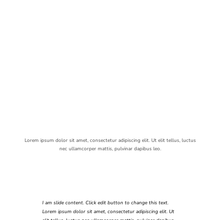
Lorem ipsum dolor sit amet, consectetur adipiscing elit. Ut elit tellus, luctus
nec ullamcorper mattis, pulvinar dapibus leo.
I am slide content. Click edit button to change this text.
I am slide
Lorem ipsum dolor sit amet, consectetur adipiscing elit. Ut
Lorem ipsu