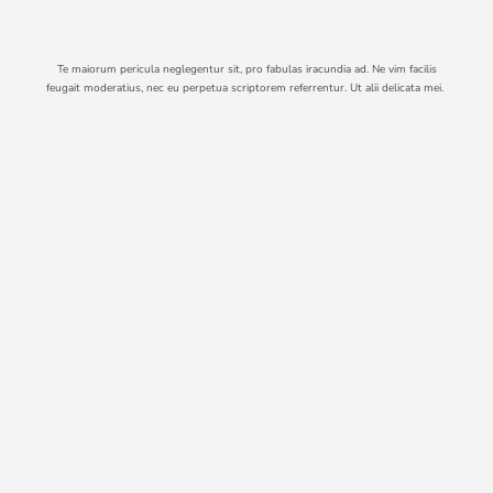
Te maiorum pericula neglegentur sit, pro fabulas iracundia ad. Ne vim facilis
feugait moderatius, nec eu perpetua scriptorem referrentur. Ut alii delicata mei.