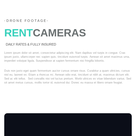
-DRONE FOOTAGE-
RENT
CAMERAS
DAILY RATES & FULLY INSURED
Lorem ipsum dolor sit amet, consectetur adipiscing elit. Nam dapibus vel turpis in congue. Cras
ipsum justo, ullamcorper nec sapien quis, tincidunt euismod turpis. Aenean sit amet maximus urna,
imperdiet volutpat ligula. Suspendisse at sapien fermentum nisi fringilla lobortis.
Duis non justo eget quam fermentum auctor cursus ornare risus. Curabitur a quam ultricies, cursus
nisl eu, laoreet ex. Etiam a rhoncus mi. Aenean odio erat, tincidunt ut nibh at, maximus dictum elit.
Sed ac elit tellus. Sed convallis nisi vel luctus pretium. Morbi ultrices ex vitae bibendum varius. Sed
sit amet metus cursus, mollis tortor id, euismod dui. Donec eu massa et libero ornare feugiat.