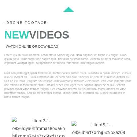
-DRONE FOOTAGE-
NEW
VIDEOS
WATCH ONLINE OR DOWNLOAD
Lorem ipsum dolor sit amet, consectetur adipiscing elit. Nam dapibus vel turpis in congue. Cras
ipsum justo, ullamcorper nec sapien quis, tincidunt euismod turpis. Aenean sit amet maximus urna,
imperdiet volutpat ligula. Suspendisse at sapien fermentum nisi fringilla lobortis.
Duis non justo eget quam fermentum auctor cursus ornare risus. Curabitur a quam ultricies, cursus
nisl eu, laoreet ex. Etiam a rhoncus mi. Aenean odio erat, tincidunt ut nibh at, maximus dictum elit.
Sed ac elit tellus. Aliquam scelerisque, nisi volutpat vestibulum elementum, velit enim placerat enim,
nec efficitur massa mi ac enim. Phasellus sed velit eget risus dapibus mollis ac at dui. Aenean
pulvinar quam vitae tempor fringilla. Sed convallis nisi vel luctus pretium. Morbi ultrices ex vitae
bibendum varius. Sed sit amet metus cursus, mollis tortor id, euismod dui. Donec eu massa et
libero ornare feugiat.