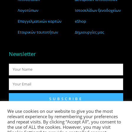
Λογοτύπων
Ιστοσελίδων ξενοδοχείων
Επαγγελματικών καρτών
eShop
Εταιρικών ταυτοτήτων
Δημιουργίες μας
Newsletter
SUBSCRIBE
We use cookies on our website to give you the most
relevant experience by remembering your preferences
Πολιτική απορρήτου
and repeat visits. By clicking “Accept All”, you consent to
the use of ALL the cookies. However, you may visit