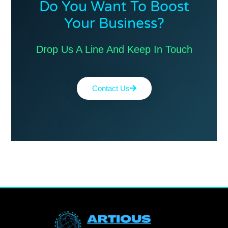
Do You Want To Boost
Your Business?
Drop Us A Line And Keep In Touch
Contact Us