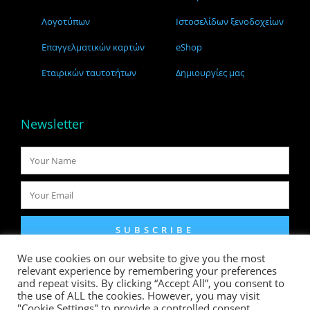
Λογοτύπων
Ιστοσελίδων ξενοδοχείων
Επαγγελματικών καρτών
eShop
Εταιρικών ταυτοτήτων
Δημιουργίες μας
Newsletter
SUBSCRIBE
We use cookies on our website to give you the most
relevant experience by remembering your preferences
Πολιτική απορρήτου
and repeat visits. By clicking “Accept All”, you consent to
the use of ALL the cookies. However, you may visit
"Cookie Settings" to provide a controlled consent.